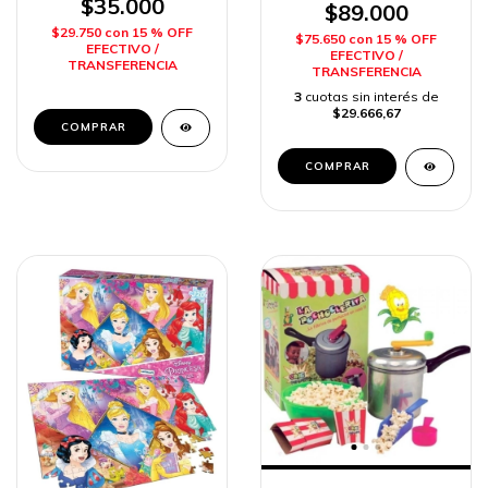
$35.000
Transportadora
$89.000
Sebigus
$29.750
con
15 % OFF
$75.650
con
15 % OFF
EFECTIVO /
EFECTIVO /
TRANSFERENCIA
TRANSFERENCIA
3
cuotas sin interés de
$29.666,67