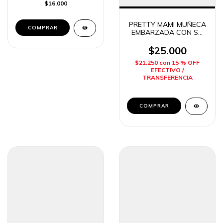
$16.000
PRETTY MAMI MUÑECA
EMBARZADA CON SU
BEBE Y COCHE DE
PASEO DITOYS
$25.000
$21.250
con
15 % OFF
EFECTIVO /
TRANSFERENCIA