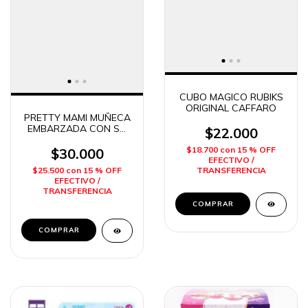
CUBO MAGICO RUBIKS
ORIGINAL CAFFARO
PRETTY MAMI MUÑECA
EMBARZADA CON SU
$22.000
BEBE Y HERMANITA
$18.700
con
15 % OFF
DITOYS
$30.000
EFECTIVO /
TRANSFERENCIA
$25.500
con
15 % OFF
EFECTIVO /
TRANSFERENCIA