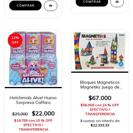
COMPRAR
12
%
OFF
Bloques Magneticos
Magnetiks Juego de
Construccion 73 piezas
Ditoys
$67.000
Hatchimals Alive! Huevo
Sorpresa Caffaro
$56.950
con
15 % OFF
EFECTIVO /
$22.000
$25.000
TRANSFERENCIA
$18.700
con
15 % OFF
3
cuotas sin interés de
EFECTIVO /
$22.333,33
TRANSFERENCIA