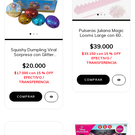
Pulseras Juliana Magic
Looms Large con 600
banditas Bijouterie
Sisfriends
$39.000
Squishy Dumpling Viral
$33.150
con
15 % OFF
Sorpresa con Glitter
EFECTIVO /
Canasta Isakito
TRANSFERENCIA
$20.000
$17.000
con
15 % OFF
EFECTIVO /
TRANSFERENCIA