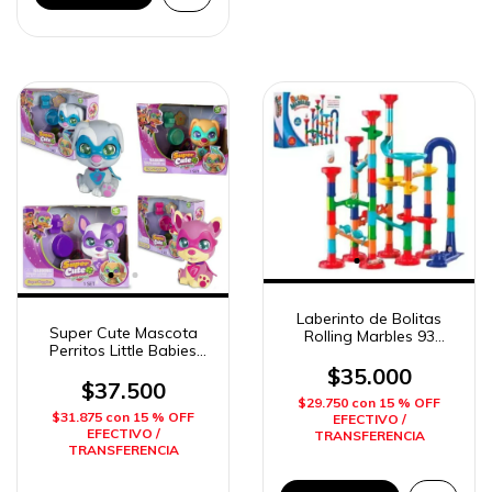
Laberinto de Bolitas
Super Cute Mascota
Rolling Marbles 93
Perritos Little Babies
piezas con 30 Bolitas
con Sonido NP
Ditoys
$35.000
$37.500
$29.750
con
15 % OFF
$31.875
con
15 % OFF
EFECTIVO /
EFECTIVO /
TRANSFERENCIA
TRANSFERENCIA