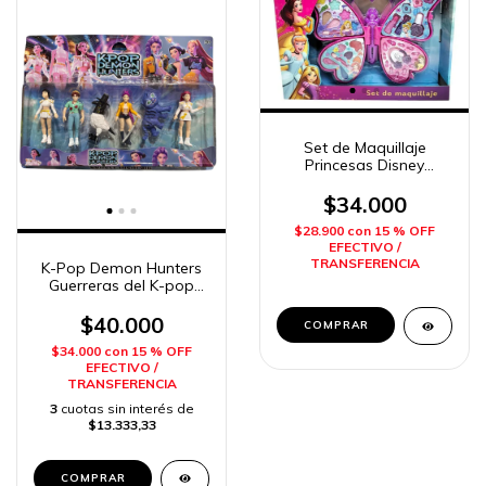
Set de Maquillaje
Princesas Disney
Mariposa Sebigus
$34.000
$28.900
con
15 % OFF
EFECTIVO /
TRANSFERENCIA
K-Pop Demon Hunters
Guerreras del K-pop
Blister x 6 Imposol
$40.000
$34.000
con
15 % OFF
EFECTIVO /
TRANSFERENCIA
3
cuotas sin interés de
$13.333,33
COMPRAR