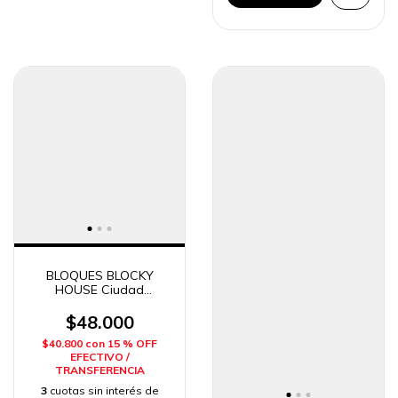
BLOQUES BLOCKY
HOUSE Ciudad
Encantada 100 piezas
en Balde DIMARE
$48.000
$40.800
con
15 % OFF
EFECTIVO /
TRANSFERENCIA
3
cuotas sin interés de