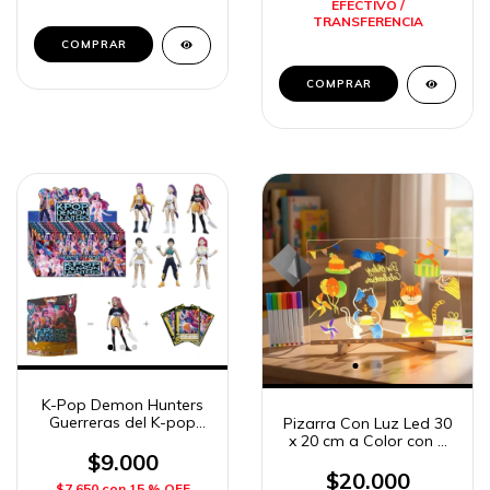
EFECTIVO /
TRANSFERENCIA
K-Pop Demon Hunters
Guerreras del K-pop
Pizarra Con Luz Led 30
Sobre Sorpresa
x 20 cm a Color con 7
Imposol
Marcadores Imposol
$9.000
$20.000
$7.650
con
15 % OFF