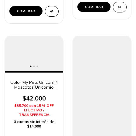
Color My Pets Unicorn 4
Mascotas Unicornio
para Colorear, Lavar y
volver a Colorear Ditoys
$42.000
$35.700
con
15 % OFF
EFECTIVO /
TRANSFERENCIA
3
cuotas sin interés de
$14.000