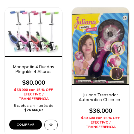
Monopatin 4 Ruedas
Plegable 4 Alturas
Reforzado Sebigus
$80.000
$68.000
con
15 % OFF
EFECTIVO /
Juliana Trenzador
TRANSFERENCIA
Automatico Chico con
Hilos de colores
3
cuotas sin interés de
Sisfriends
$36.000
$26.666,67
$30.600
con
15 % OFF
EFECTIVO /
TRANSFERENCIA