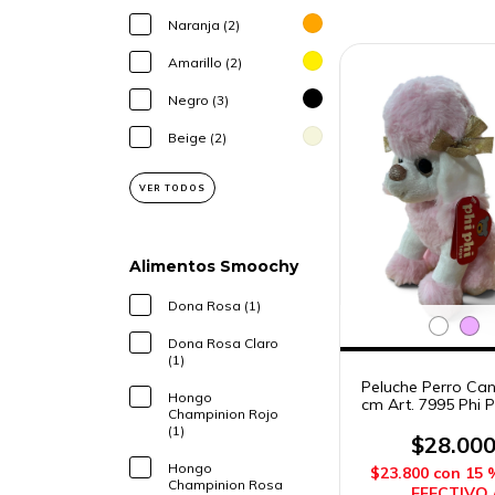
Naranja (2)
Amarillo (2)
Negro (3)
Beige (2)
VER TODOS
Alimentos Smoochy
Dona Rosa (1)
Dona Rosa Claro
(1)
Peluche Perro Can
Hongo
cm Art. 7995 Phi P
Champinion Rojo
(1)
$28.00
Hongo
$23.800
con
15 
Champinion Rosa
EFECTIVO 