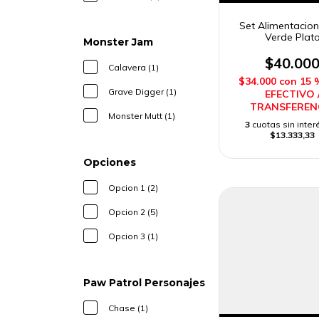
Set Alimentacio
Verde Plat
Monster Jam
Antideslizante Si
Completo Imp
$40.00
Calavera (1)
$34.000
con
15 
Grave Digger (1)
EFECTIVO 
TRANSFEREN
Monster Mutt (1)
3
cuotas sin inter
$13.333,33
Opciones
Opcion 1 (2)
Opcion 2 (5)
Opcion 3 (1)
Paw Patrol Personajes
Chase (1)