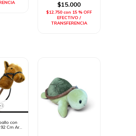
RENCIA
$15.000
$12.750
con
15 % OFF
EFECTIVO /
TRANSFERENCIA
+1
ballo con
 92 Cm Art.
hi Toys