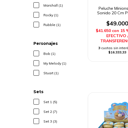
Marshall (1)
Peluche Minion
Sonido 20 Cm Ph
Rocky (1)
Toys
$49.00
Rubble (1)
$41.650
con
15 
EFECTIVO 
TRANSFEREN
Personajes
3
cuotas sin inter
$16.333,33
Bob (1)
My Melody (1)
Stuart (1)
Sets
Set 1 (5)
Set 2 (7)
Set 3 (3)