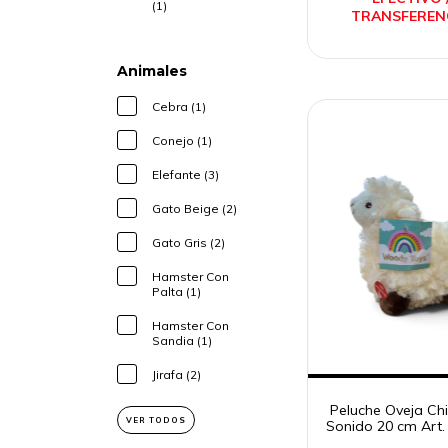
(1)
TRANSFEREN
Animales
Cebra (1)
Conejo (1)
Elefante (3)
Gato Beige (2)
Gato Gris (2)
Hamster Con
Palta (1)
Hamster Con
Sandia (1)
Jirafa (2)
Peluche Oveja Ch
VER TODOS
Sonido 20 cm Art.
7 Woody To