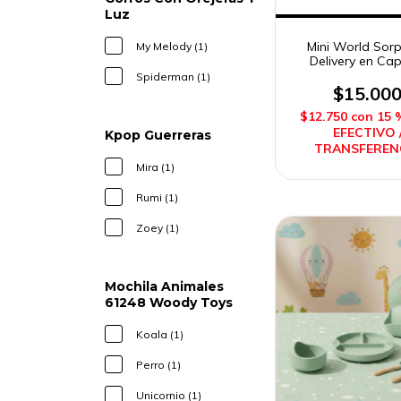
Luz
Mini World Sor
My Melody (1)
Delivery en Ca
Caffaro
Spiderman (1)
$15.00
$12.750
con
15 
EFECTIVO 
Kpop Guerreras
TRANSFEREN
Mira (1)
Rumi (1)
Zoey (1)
Mochila Animales
61248 Woody Toys
Koala (1)
Perro (1)
Unicornio (1)