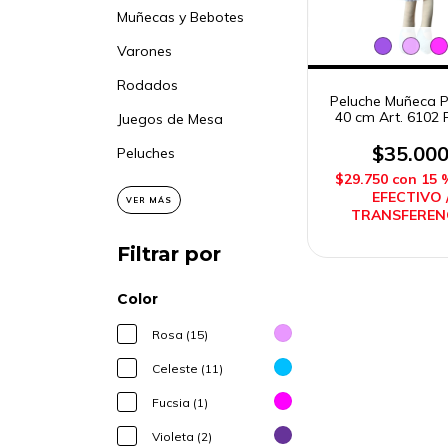
Muñecas y Bebotes
Varones
Rodados
Peluche Muñeca 
40 cm Art. 6102 P
Juegos de Mesa
Toys
$35.00
Peluches
$29.750
con
15 
EFECTIVO 
VER MÁS
TRANSFEREN
Filtrar por
Color
Rosa (15)
Celeste (11)
Fucsia (1)
Violeta (2)