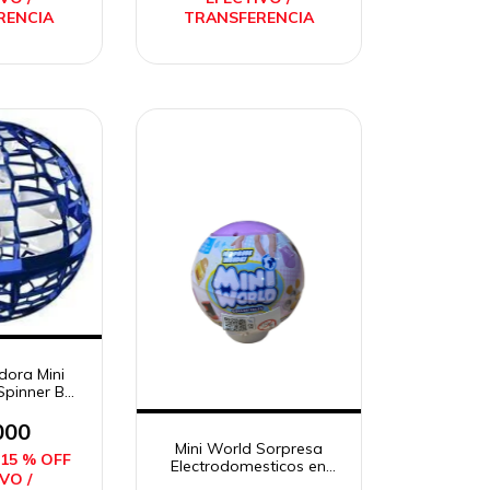
RENCIA
TRANSFERENCIA
dora Mini
pinner Ball
sol
000
Mini World Sorpresa
15 % OFF
Electrodomesticos en
VO /
Capsula Caffaro