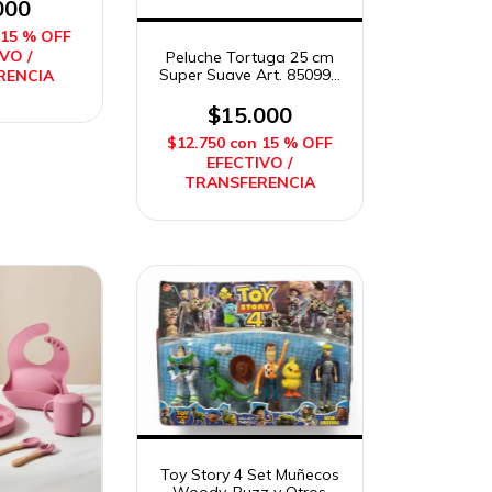
000
15 % OFF
VO /
Peluche Tortuga 25 cm
Super Suave Art. 850990
RENCIA
Woody Toys
$15.000
$12.750
con
15 % OFF
EFECTIVO /
TRANSFERENCIA
Toy Story 4 Set Muñecos