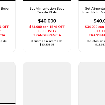
n Bebe
Set Alimentacion Bebe
Set Aliment
o
Celeste Plato
Rosa Plato An
licona
Antideslizante Silicona
Silicona 
osol
Completo Imposol
Impo
0
$40.000
$40.
% OFF
$34.000
con
15 % OFF
$34.000
con
/
EFECTIVO /
EFECTI
CIA
TRANSFERENCIA
TRANSFE
és de
3
cuotas sin interés de
3
cuotas sin 
$13.333,33
$13.33