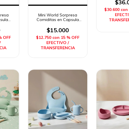
$36.
$30.600
con
EFECTI
presa
Mini World Sorpresa
psula
Comiditas en Capsula
TRANSFE
Caffaro
0
$15.000
% OFF
$12.750
con
15 % OFF
/
EFECTIVO /
CIA
TRANSFERENCIA