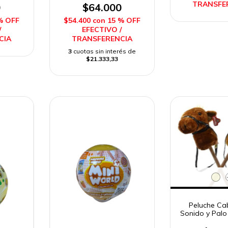
TRANSFE
Imposol
0
$64.000
% OFF
$54.400
con
15 % OFF
/
EFECTIVO /
CIA
TRANSFERENCIA
3
cuotas sin interés de
$21.333,33
Peluche Ca
Sonido y Palo
2403 Phi P