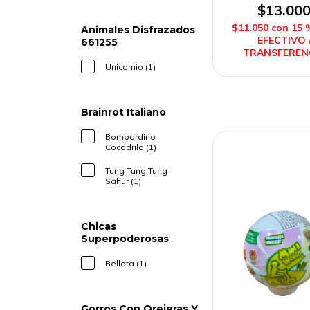
$13.00
$11.050
con
15 
Animales Disfrazados
EFECTIVO 
661255
TRANSFEREN
Unicornio (1)
Brainrot Italiano
Bombardino
Cocodrilo (1)
Tung Tung Tung
Sahur (1)
Chicas
Superpoderosas
Bellota (1)
Gorros Con Orejeras Y