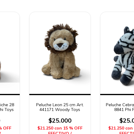
iche 28
Peluche Leon 25 cm Art.
Peluche Cebra
hi Toys
441171 Woody Toys
8841 Phi P
0
$25.000
$25.
% OFF
$21.250
con
15 % OFF
$21.250
con
/
EFECTIVO /
EFECTI