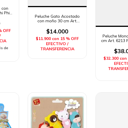
s con
i Phi
Peluche Gato Acostado
con moño 30 cm Art.
0
612980 Woody Toys
$14.000
% OFF
/
Peluche Mono
$11.900
con
15 % OFF
cm Art. 6213 P
CIA
EFECTIVO /
és de
TRANSFERENCIA
$38.
$32.300
con
EFECTI
TRANSFE