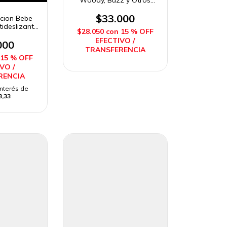
Woody, Buzz y Otros
15cm Linea Economica
Imposol
$33.000
acion Bebe
tideslizante
$28.050
con
15 % OFF
Completo
EFECTIVO /
sol
000
TRANSFERENCIA
15 % OFF
VO /
RENCIA
interés de
3,33