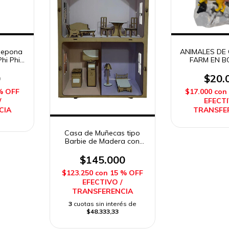
Pepona
ANIMALES DE
hi Phi
FARM EN B
Impo
0
$20.
% OFF
$17.000
con
/
EFECTI
CIA
TRANSFE
Casa de Muñecas tipo
Barbie de Madera con
Muebles Casita
$145.000
$123.250
con
15 % OFF
EFECTIVO /
TRANSFERENCIA
3
cuotas sin interés de
$48.333,33