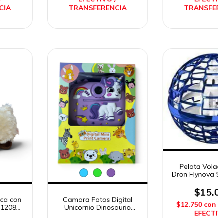
CIA
TRANSFERENCIA
TRANSFE
Pelota Vola
Dron Flynova S
Impo
$15.
ica con
Camara Fotos Digital
$12.750
con
 12085-
Unicornio Dinosaurio
EFECTI
ys
Impresora con Juegos