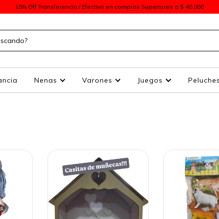
15% Off Transferencia / Efectivo en compras Superiores a $ 40.000
ancia
Nenas
Varones
Juegos
Peluche